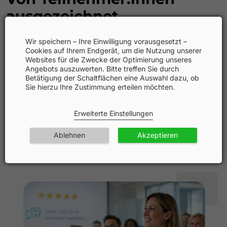
ausgezeichnet
von
Wir speichern – Ihre Einwilligung vorausgesetzt –
Cookies auf Ihrem Endgerät, um die Nutzung unserer
Unsere Fortbildungsformate überzeugen durch
Websites für die Zwecke der Optimierung unseres
wissenschaftliche Relevanz, Praxisnähe und echte
Angebots auszuwerten. Bitte treffen Sie durch
Betätigung der Schaltflächen eine Auswahl dazu, ob
Interaktion — bestätigt durch hervorragende
Sie hierzu Ihre Zustimmung erteilen möchten.
Bewertungen und hohe Weiterempfehlungsraten.
★★★★★ 4,7/5 Sterne
Erweiterte Einstellungen
durchschnittliche Teilnehmerbewertung
Ablehnen
Akzeptieren
100 % Weiterempfehlung
über unsere Veranstaltungsformate hinweg