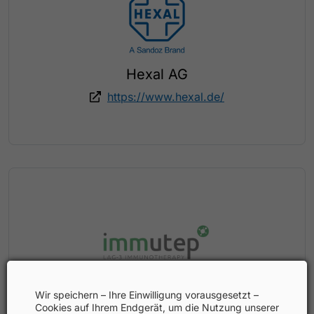
Hexal AG
https://www.hexal.de/
Immutep GmbH
Wir speichern – Ihre Einwilligung vorausgesetzt –
Cookies auf Ihrem Endgerät, um die Nutzung unserer