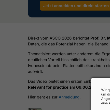
Jetzt anmelden und direkt starten
Direkt vom ASCO 2026 berichtet
Prof. Dr.
Daten, die das Potenzial haben, die Behand
Thematisiert werden unter anderem die Erge
deutlichen Vorteil hinsichtlich des krankhe
Ivonescimab beim Plattenepithelkarzinom ein,
aufwirft.
Das Video bietet einen ersten Einblick in r
Relevant for practice
am
09.06.2026
onlin
Wir s
um di
Hier geht es zur
Anmeldung
.
Angeb
eine 