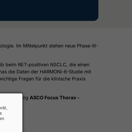
logie. Im Mittelpunkt stehen neue Phase-III-
nib beim RET-positiven NSCLC, die einen
homas die Daten der HARMONi-6-Studie mit
ichtige Fragen für die klinische Praxis
 Veranstaltung
ASCO Focus Thorax -
rät,
s
hen