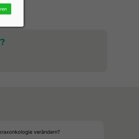
eren
?
raxonkologie verändern?