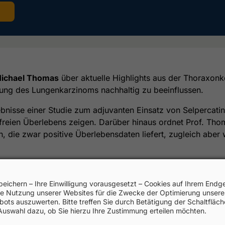
 Michael Thomas
über aktuelle Highlights aus der Thoraxonko
lung des Lungenkarzinoms nachhaltig zu beeinflussen.
bnisse einer Studie zum adjuvanten Einsatz von Selpercati
itsfreien Überlebens zeigen. Darüber hinaus ordnet Prof. T
 die zwar positive Überlebensdaten liefert, zugleich aber w
elevante Kongresshighlights, die im Rahmen der neoConnect
e ausführlich diskutiert werden.
peichern – Ihre Einwilligung vorausgesetzt – Cookies auf Ihrem Endge
e Nutzung unserer Websites für die Zwecke der Optimierung unsere
ots auszuwerten. Bitte treffen Sie durch Betätigung der Schaltfläc
Auswahl dazu, ob Sie hierzu Ihre Zustimmung erteilen möchten.