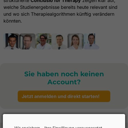
strukturierte
Conclusio for Therapy
zeigen klar auf,
welche Studienergebnisse bereits heute relevant sind
und wo sich Therapiealgorithmen künftig verändern
könnten.
Sie haben noch keinen
Account?
Jetzt anmelden und direkt starten!
Wir speichern – Ihre Einwilligung vorausgesetzt –