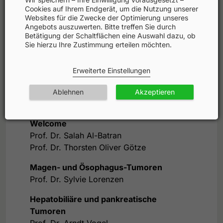
Cookies auf Ihrem Endgerät, um die Nutzung unserer
Websites für die Zwecke der Optimierung unseres
Angebots auszuwerten. Bitte treffen Sie durch
Agenda
Betätigung der Schaltflächen eine Auswahl dazu, ob
Sie hierzu Ihre Zustimmung erteilen möchten.
Faculty
Erweiterte Einstellungen
Fortbildungspartner
Ablehnen
Akzeptieren
Welcome
Prof. Dr. Salah Al-Batran
Prof. Dr. Thorsten Oliver Götze
Magen- und Ösophagus-Tumoren
Prof. Dr. Sylvie Lorenzen
Hepatobiliäre und pankreatische
Tumoren
Prof. Dr. Arndt Vogel