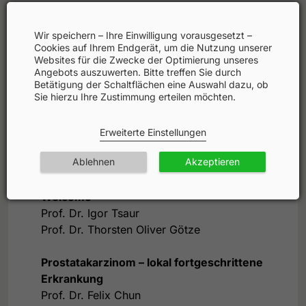
Faculty
Wir speichern – Ihre Einwilligung vorausgesetzt –
Cookies auf Ihrem Endgerät, um die Nutzung unserer
Websites für die Zwecke der Optimierung unseres
Angebots auszuwerten. Bitte treffen Sie durch
Fortbildungspartner
Betätigung der Schaltflächen eine Auswahl dazu, ob
Sie hierzu Ihre Zustimmung erteilen möchten.
Wissenschaftliche Leitung: Prof. Dr. Igor
Erweiterte Einstellungen
Tsaur
Moderation: Prof. Dr. Thorsten Oliver
Ablehnen
Akzeptieren
Götze
Welcome
Prof. Dr. Igor Tsaur
Prof. Dr. Thorsten Oliver Götze
Prostatakarzinom – lokal fortgeschrittene
Erkrankung
Prof. Dr. Felix Chun