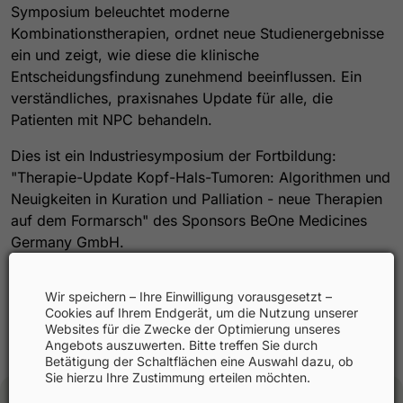
Symposium beleuchtet moderne
Kombinationstherapien, ordnet neue Studienergebnisse
ein und zeigt, wie diese die klinische
Entscheidungsfindung zunehmend beeinflussen. Ein
verständliches, praxisnahes Update für alle, die
Patienten mit NPC behandeln.
Dies ist ein Industriesymposium der Fortbildung:
"Therapie-Update Kopf-Hals-Tumoren: Algorithmen und
Neuigkeiten in Kuration und Palliation - neue Therapien
auf dem Formarsch" des Sponsors BeOne Medicines
Germany GmbH.
Wir speichern – Ihre Einwilligung vorausgesetzt –
Cookies auf Ihrem Endgerät, um die Nutzung unserer
Websites für die Zwecke der Optimierung unseres
Angebots auszuwerten. Bitte treffen Sie durch
Betätigung der Schaltflächen eine Auswahl dazu, ob
Sie hierzu Ihre Zustimmung erteilen möchten.