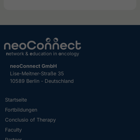
n
etwork &
e
ducation in
o
ncology
neoConnect GmbH
Lise-Meitner-Straße 35
10589 Berlin - Deutschland
Startseite
Fortbildungen
Conclusio of Therapy
Faculty
Partner