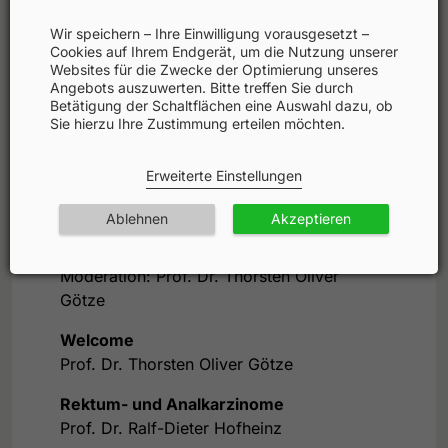
Wir speichern – Ihre Einwilligung vorausgesetzt –
Agenda
Cookies auf Ihrem Endgerät, um die Nutzung unserer
Websites für die Zwecke der Optimierung unseres
Angebots auszuwerten. Bitte treffen Sie durch
Faculty
Betätigung der Schaltflächen eine Auswahl dazu, ob
Sie hierzu Ihre Zustimmung erteilen möchten.
Fortbildungspartner
Erweiterte Einstellungen
Ablehnen
Akzeptieren
Wissenschaftliche Leitung: Prof. Dr.
Thorsten Götze
Moderation: Prof. Dr. Thorsten Oliver
Götze
Welcome
Prof. Dr. Thorsten Oliver Götze
Rektum- und Analkarzinome
Prof. Dr. Ralf-Dieter Hofheinz