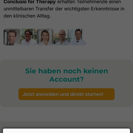
Conclusio for Therapy
erhalten Teilnehmende einen
unmittelbaren Transfer der wichtigsten Erkenntnisse in
den klinischen Alltag.
Sie haben noch keinen
Account?
Jetzt anmelden und direkt starten!