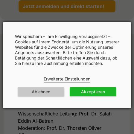
Jetzt anmelden und direkt starten!
Wir speichern – Ihre Einwilligung vorausgesetzt –
Cookies auf Ihrem Endgerät, um die Nutzung unserer
Websites für die Zwecke der Optimierung unseres
Angebots auszuwerten. Bitte treffen Sie durch
Agenda
Betätigung der Schaltflächen eine Auswahl dazu, ob
Sie hierzu Ihre Zustimmung erteilen möchten.
Faculty
Erweiterte Einstellungen
Ablehnen
Akzeptieren
Fortbildungspartner
Wissenschaftliche Leitung: Prof. Dr. Salah-
Eddin Al-Batran
Moderation: Prof. Dr. Thorsten Oliver