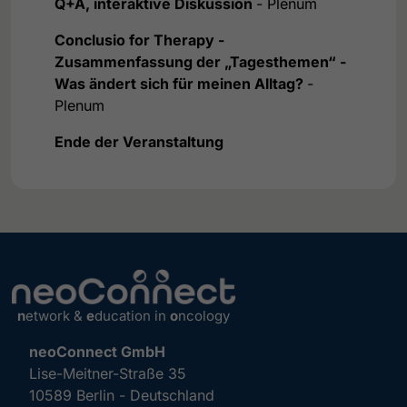
Q+A, interaktive Diskussion
- Plenum
Conclusio for Therapy -
Zusammenfassung der „Tagesthemen“ -
Was ändert sich für meinen Alltag?
-
Plenum
Ende der Veranstaltung
n
etwork &
e
ducation in
o
ncology
neoConnect GmbH
Lise-Meitner-Straße 35
10589 Berlin - Deutschland