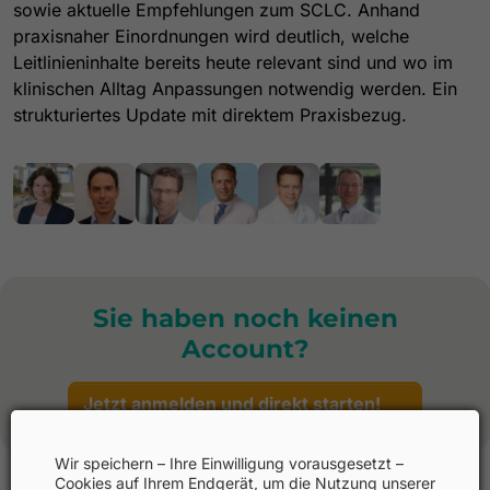
sowie aktuelle Empfehlungen zum SCLC. Anhand
praxisnaher Einordnungen wird deutlich, welche
Leitlinieninhalte bereits heute relevant sind und wo im
klinischen Alltag Anpassungen notwendig werden. Ein
strukturiertes Update mit direktem Praxisbezug.
Sie haben noch keinen
Account?
Jetzt anmelden und direkt starten!
Wir speichern – Ihre Einwilligung vorausgesetzt –
Cookies auf Ihrem Endgerät, um die Nutzung unserer