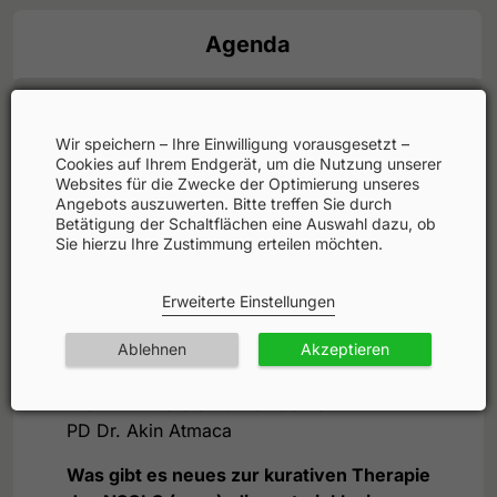
Agenda
Faculty
Wir speichern – Ihre Einwilligung vorausgesetzt –
Cookies auf Ihrem Endgerät, um die Nutzung unserer
Fortbildungspartner
Websites für die Zwecke der Optimierung unseres
Angebots auszuwerten. Bitte treffen Sie durch
Betätigung der Schaltflächen eine Auswahl dazu, ob
Sie hierzu Ihre Zustimmung erteilen möchten.
Wissenschaftliche Leitung: PD Dr. Akin
Atmaca
Erweiterte Einstellungen
Moderation: Prof. Dr. Thorsten Oliver
Götze
Ablehnen
Akzeptieren
Einführung
Prof. Dr. Thorsten Oliver Götze
PD Dr. Akin Atmaca
Was gibt es neues zur kurativen Therapie