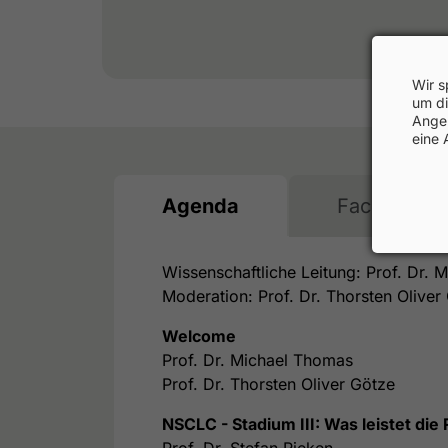
Wir s
um di
Angeb
eine 
Agenda
Faculty
Wissenschaftliche Leitung: Prof. Dr.
Moderation: Prof. Dr. Thorsten Oliver
Welcome
Prof. Dr. Michael Thomas
Prof. Dr. Thorsten Oliver Götze
NSCLC - Stadium III: Was leistet die
Prof. Dr. Stefan Rieken