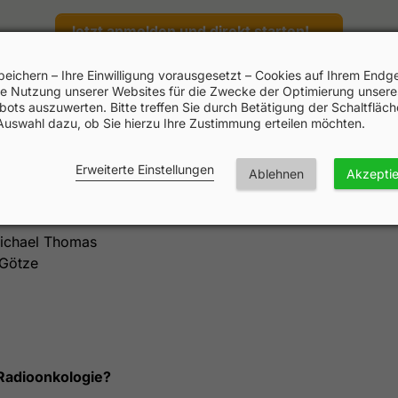
Jetzt anmelden und direkt starten!
peichern – Ihre Einwilligung vorausgesetzt – Cookies auf Ihrem Endge
e Nutzung unserer Websites für die Zwecke der Optimierung unsere
ots auszuwerten. Bitte treffen Sie durch Betätigung der Schaltfläc
Auswahl dazu, ob Sie hierzu Ihre Zustimmung erteilen möchten.
Erweiterte Einstellungen
Ablehnen
Akzepti
Fortbildungspartner
 Michael Thomas
 Götze
 Radioonkologie?