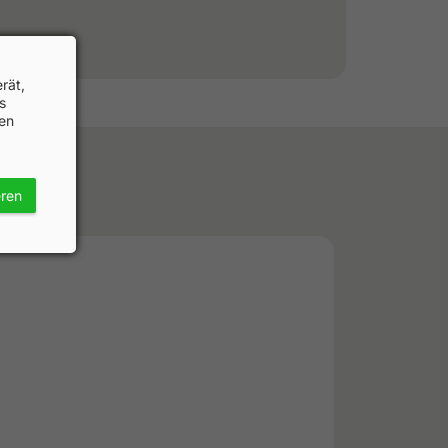
rät,
s
hen
eren