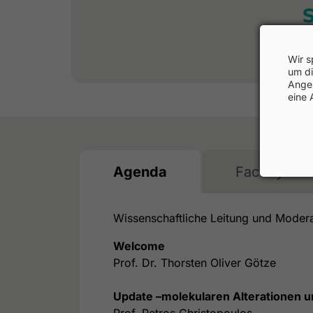
Wir s
um di
Angeb
eine 
Agenda
Faculty
Wissenschaftliche Leitung und Moderat
Welcome
Prof. Dr. Thorsten Oliver Götze
Update –molekularen Alterationen 
Prof. Petros Christopoulos