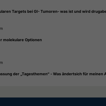
laren Targets bei GI- Tumoren- was ist und wird drugabe
um
r molekulare Optionen
um
ssung der „Tagesthemen“ - Was ändertsich für meinen A