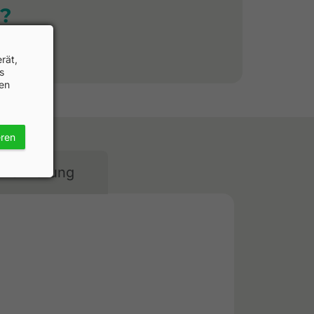
?
rät,
s
hen
eren
nzerklärung