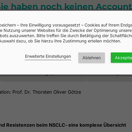
Sie haben noch keinen Account
Jetzt anmelden und direkt starten!
peichern – Ihre Einwilligung vorausgesetzt – Cookies auf Ihrem Endge
e Nutzung unserer Websites für die Zwecke der Optimierung unsere
ots auszuwerten. Bitte treffen Sie durch Betätigung der Schaltfläc
Auswahl dazu, ob Sie hierzu Ihre Zustimmung erteilen möchten.
Erweiterte Einstellungen
Ablehnen
Akzepti
Fortbildungspartner
Transpare
ion: Prof. Dr. Thorsten Oliver Götze
und Resistenzen beim NSCLC- eine komplexe Übersicht